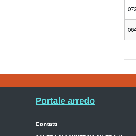
07
06
Portale arredo
Contatti