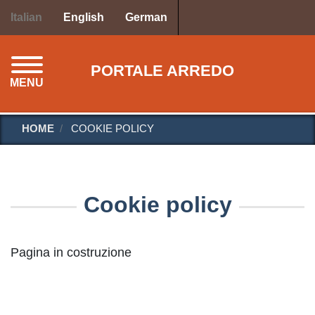
Salta
Italian
English
German
al
contenuto
principale
PORTALE ARREDO
MENU
HOME
COOKIE POLICY
Cookie policy
Pagina in costruzione