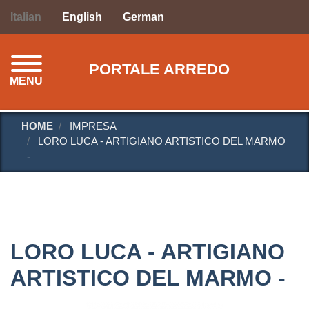
Salta
Italian
English
German
al
contenuto
principale
PORTALE ARREDO
MENU
HOME
IMPRESA
LORO LUCA - ARTIGIANO ARTISTICO DEL MARMO
-
LORO LUCA - ARTIGIANO
ARTISTICO DEL MARMO -