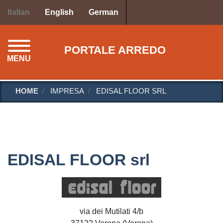
Salta
Italian
English
German
al
contenuto
principale
PORTALE ARREDO
MENU
HOME
IMPRESA
EDISAL FLOOR SRL
EDISAL FLOOR srl
via dei Mutilati 4/b