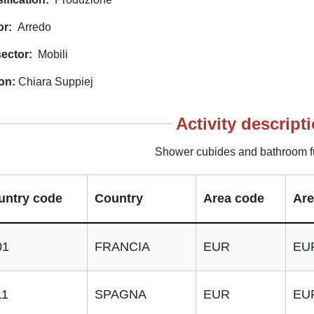
or
Arredo
ector
Mobili
on
Chiara Suppiej
Activity descript
Shower cubides and bathroom fu
untry code
Country
Area code
Are
01
FRANCIA
EUR
EU
11
SPAGNA
EUR
EU