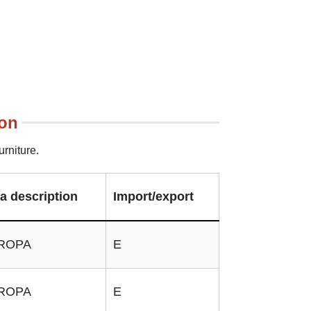
ion
rniture.
a description
Import/export
ROPA
E
ROPA
E