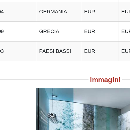
04
GERMANIA
EUR
EU
09
GRECIA
EUR
EU
03
PAESI BASSI
EUR
EU
Immagini