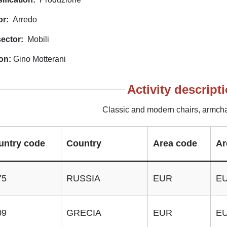
or
Arredo
ector
Mobili
on
Gino Motterani
Activity descript
Classic and modern chairs, armchai
untry code
Country
Area code
Ar
75
RUSSIA
EUR
E
09
GRECIA
EUR
E