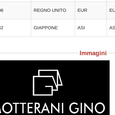
06
REGNO UNITO
EUR
E
32
GIAPPONE
ASI
AS
Immagini