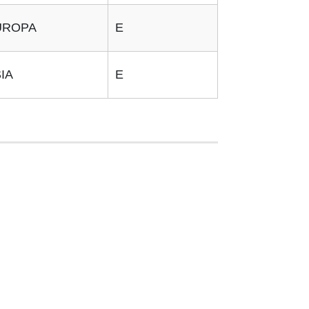
UROPA
E
IA
E