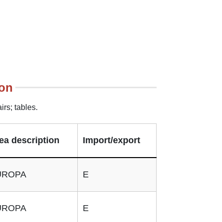
ion
rs; tables.
ea description
Import/export
UROPA
E
UROPA
E