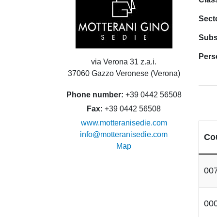
Sect
Subs
Pers
via Verona 31 z.a.i.
37060 Gazzo Veronese (Verona)
Phone number
+39 0442 56508
Fax
+39 0442 56508
www.motteranisedie.com
info@motteranisedie.com
Co
Map
00
00