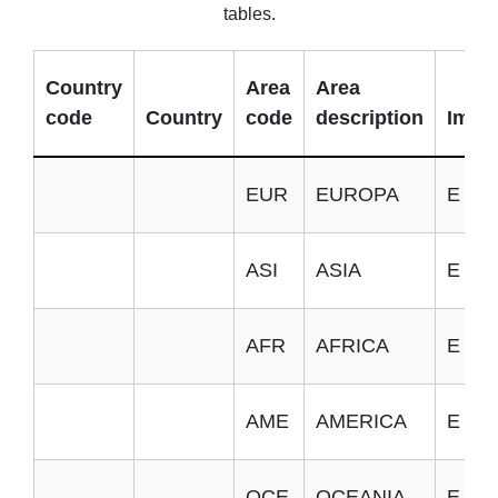
tables.
Country
Area
Area
code
Country
code
description
Impor
EUR
EUROPA
E
ASI
ASIA
E
AFR
AFRICA
E
AME
AMERICA
E
OCE
OCEANIA
E