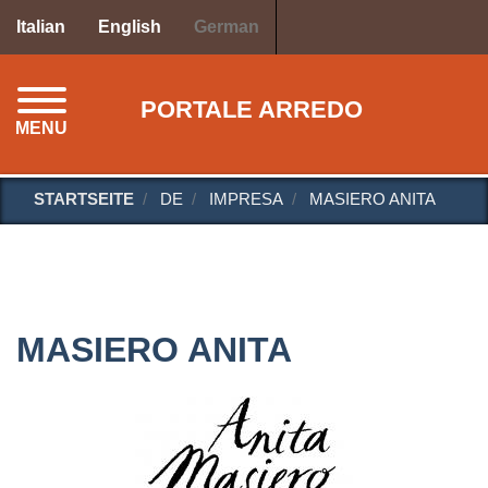
Direkt
Italian
English
German
zum
Inhalt
PORTALE ARREDO
MENU
STARTSEITE
DE
IMPRESA
MASIERO ANITA
MASIERO ANITA