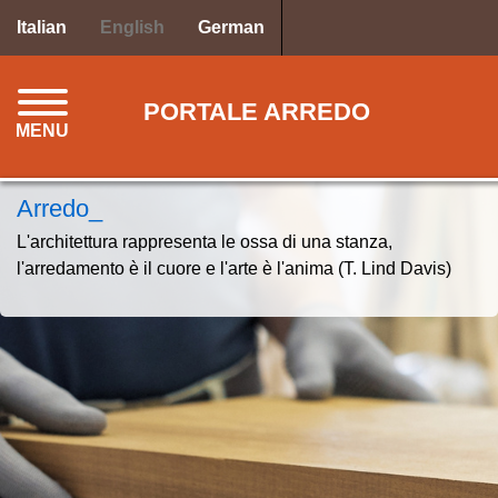
Skip
Italian
English
German
to
main
content
PORTALE ARREDO
MENU
Arredo_
L'architettura rappresenta le ossa di una stanza,
l'arredamento è il cuore e l'arte è l'anima (T. Lind Davis)